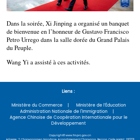
Dans la soirée, Xi Jinping a organisé un banquet
de bienvenue en l’honneur de Gustavo Francisco
Petro Urrego dans la salle dorée du Grand Palais
du Peuple.
Wang Yi a assisté à ces activités.
Liens :
Ministère du Commerce
Ministère de l’Éducation
Administration Nationale de l'Immigration
Agence Chinoise de Coopération Internationale pour le
Développement
Copyright© www.fmprc.gov.cn
Adresse : 2, Chaoyangmen Nandajie, Arrondissement Chaoyang, Beijing Code postal : 100701