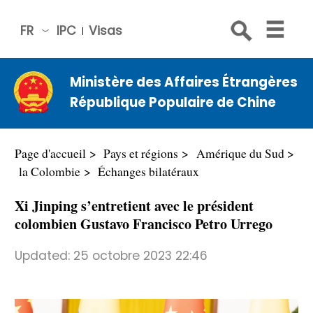
FR
IPC
Visas
简体
中文
Ministère des Affaires Étrangères
Engli
République Populaire de Chine
sh
Русс
кий
Page d'accueil
Pays et régions
Amérique du Sud
Espa
la Colombie
Échanges bilatéraux
ñol
Xi Jinping s’entretient avec le président
عربي
colombien Gustavo Francisco Petro Urrego
Updated:
25 octobre 2023 22:46