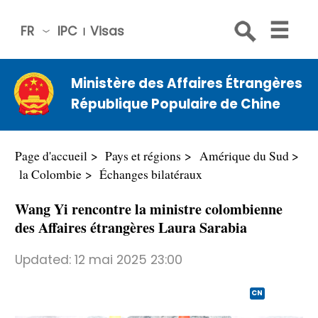
FR
IPC
Visas
简体
中文
Ministère des Affaires Étrangères
Engli
République Populaire de Chine
sh
Русс
кий
Page d'accueil
Pays et régions
Amérique du Sud
Espa
la Colombie
Échanges bilatéraux
ñol
Wang Yi rencontre la ministre colombienne
عربي
des Affaires étrangères Laura Sarabia
Updated:
12 mai 2025 23:00
CN