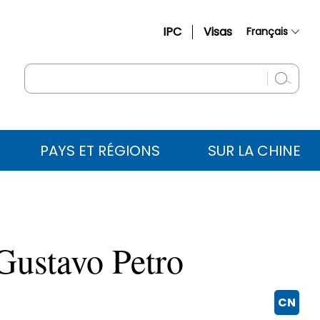
IPC
Visas
Français
简体中文
English
Русский
Español
PAYS ET RÉGIONS
SUR LA CHINE
عربي
 Gustavo Petro
CN