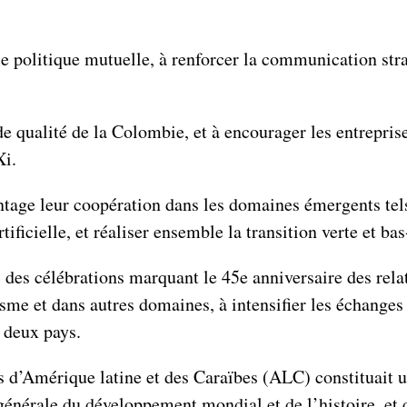
nce politique mutuelle, à renforcer la communication st
 qualité de la Colombie, et à encourager les entreprises
Xi.
antage leur coopération dans les domaines émergents tels
ificielle, et réaliser ensemble la transition verte et ba
s des célébrations marquant le 45e anniversaire des rel
isme et dans autres domaines, à intensifier les échanges
 deux pays.
ys d’Amérique latine et des Caraïbes (ALC) constituait
 générale du développement mondial et de l’histoire, et