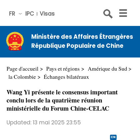
FR
IPC
Visas
简体
中文
Ministère des Affaires Étrangères
Engli
République Populaire de Chine
sh
Русс
кий
Page d'accueil
Pays et régions
Amérique du Sud
Espa
la Colombie
Échanges bilatéraux
ñol
Wang Yi présente le consensus important
عربي
conclu lors de la quatrième réunion
ministérielle du Forum Chine-CELAC
Updated:
13 mai 2025 23:55
CN