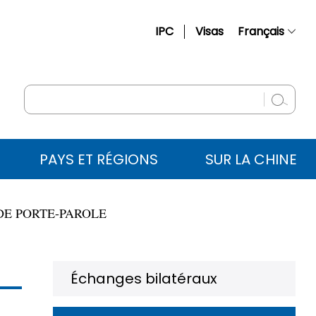
IPC
Visas
Français
简体中文
English
Русский
Español
PAYS ET RÉGIONS
SUR LA CHINE
عربي
DE PORTE-PAROLE
Échanges bilatéraux