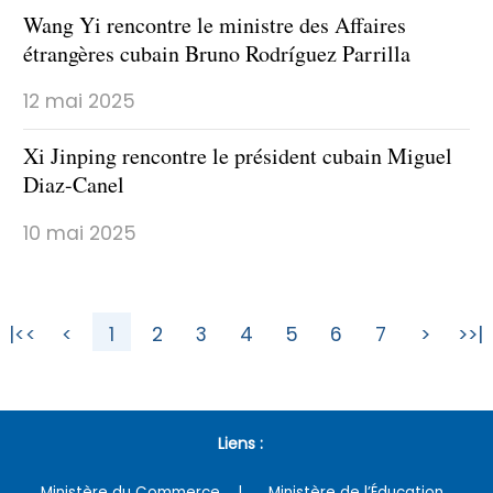
Wang Yi rencontre le ministre des Affaires
étrangères cubain Bruno Rodríguez Parrilla
12 mai 2025
Xi Jinping rencontre le président cubain Miguel
Diaz-Canel
10 mai 2025
|<<
<
1
2
3
4
5
6
7
>
>>|
Liens :
Ministère du Commerce
Ministère de l’Éducation