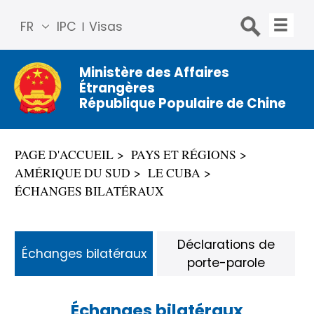
FR
IPC
Visas
简体
中文
Ministère des Affaires
Étrangères
Engli
République Populaire de Chine
sh
Русс
кий
PAGE D'ACCUEIL
PAYS ET RÉGIONS
Espa
AMÉRIQUE DU SUD
LE CUBA
ñol
ÉCHANGES BILATÉRAUX
عربي
Déclarations de
Échanges bilatéraux
porte-parole
Échanges bilatéraux