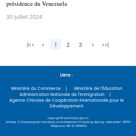
présidence du Venezuela
30 juillet 2024
|<<
<
1
2
3
>
>>|
Liens :
Ministère du Commerce
Ministère de l’Éducation
Administration Nationale de l'Immigration
Agence Chinoise de Coopération Internationale pour le
Développement
Copyright© www.fmprc.gov.cn
Adresse : 2, Chaoyangmen Nandajie, Arrondissement Chaoyang, Beijing Code postal : 100701
Téléphone : 86-10-65961114