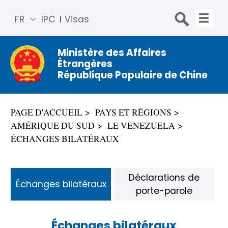
FR
IPC
Visas
简体
中文
Ministère des Affaires
Étrangères
Engli
République Populaire de Chine
sh
Русс
кий
PAGE D'ACCUEIL
PAYS ET RÉGIONS
Espa
AMÉRIQUE DU SUD
LE VENEZUELA
ñol
ÉCHANGES BILATÉRAUX
عربي
Déclarations de
Échanges bilatéraux
porte-parole
Échanges bilatéraux