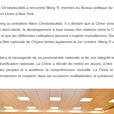
s Christodoulidis a rencontré Wang Yi, membre du Bureau politique du C
ons Unies à New York.
ping au président Nikos Christodoulidis. Il a déclaré que la Chine co
’un demi-siècle, le développement à haut niveau des relations entre l
té et que les différentes civilisations peuvent s’inspirer mutuellement.
e la fête nationale de Chypre tombe également le 1er octobre. Wang Yi
ans la sauvegarde de sa souveraineté nationale et de son intégrité te
réunification nationale. La Chine a décidé de mettre en œuvre, à titre
e les peuples et à améliorer la compréhension mutuelle. La Chine et
oitement et coopérer dans les occasions multilatérales, et préserver le v