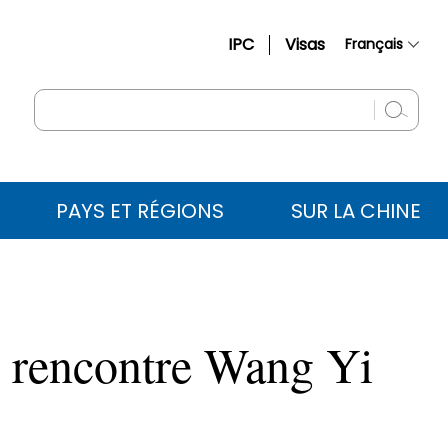
IPC
Visas
Français
简体中文
English
Русский
Español
PAYS ET RÉGIONS
SUR LA CHINE
عربي
s rencontre Wang Yi