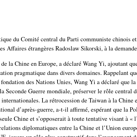
ue du Comité central du Parti communiste chinois et mi
des Affaires étrangères Radoslaw Sikorski, à la demand
 de la Chine en Europe, a déclaré Wang Yi, ajoutant que
ération pragmatique dans divers domaines. Rappelant que
a fondation des Nations Unies, Wang Yi a déclaré que la
 la Seconde Guerre mondiale, préserver le rôle central d
 internationales. La rétrocession de Taiwan à la Chine 
tional d’après-guerre, a-t-il affirmé, espérant que la Po
seule Chine et s’opposerait à toute tentative visant à 
relations diplomatiques entre la Chine et l’Union euro
UE, jouera un rôle plus constructif dans l’avancement 