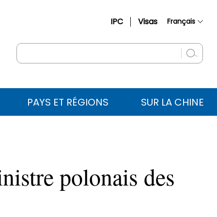
IPC
Visas
Français
简体中文
English
Русский
Español
PAYS ET RÉGIONS
SUR LA CHINE
عربي
nistre polonais des