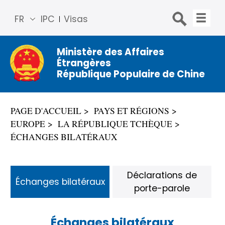
FR
IPC
Visas
简体
中文
Ministère des Affaires
Étrangères
Engli
République Populaire de Chine
sh
Русс
кий
PAGE D'ACCUEIL
PAYS ET RÉGIONS
Espa
EUROPE
LA RÉPUBLIQUE TCHÈQUE
ñol
ÉCHANGES BILATÉRAUX
عربي
Déclarations de
Échanges bilatéraux
porte-parole
Échanges bilatéraux