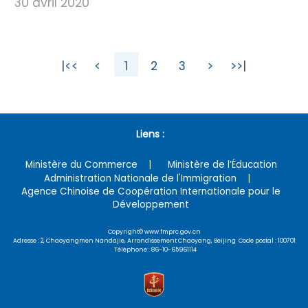
30 avril 2020
|<<
<
1
2
3
>
>>|
Liens :
Ministère du Commerce
Ministère de l’Éducation
Administration Nationale de l'Immigration
Agence Chinoise de Coopération Internationale pour le
Développement
Copyright© www.fmprc.gov.cn
Adresse : 2, Chaoyangmen Nandajie, Arrondissement Chaoyang, Beijing Code postal : 100701
Téléphone : 86-10-65961114