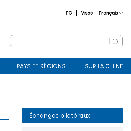
IPC
Visas
Français
简体中文
English
Русский
Español
PAYS ET RÉGIONS
SUR LA CHINE
عربي
Échanges bilatéraux