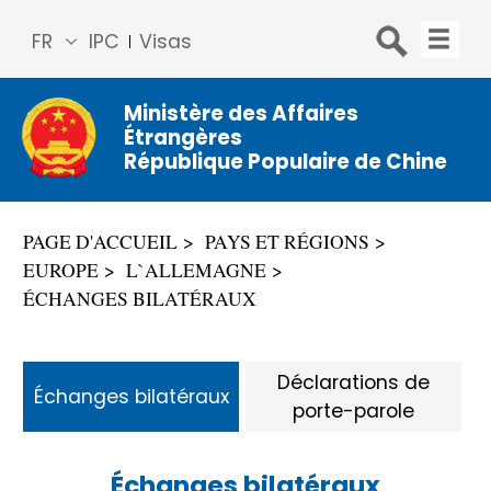
FR
IPC
Visas
简体
中文
Ministère des Affaires
Étrangères
Engli
République Populaire de Chine
sh
Русс
кий
PAGE D'ACCUEIL
PAYS ET RÉGIONS
Espa
EUROPE
L`ALLEMAGNE
ñol
ÉCHANGES BILATÉRAUX
عربي
Déclarations de
Échanges bilatéraux
porte-parole
Échanges bilatéraux