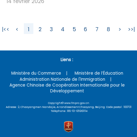
14 février 2026
|<<
<
1
2
3
4
5
6
7
8
>
>>|
Liens :
Ministère du Commerce
Ministère de l’Éducation
Administration Nationale de l'Immigration
Agence Chinoise de Coopération Internationale pour le
Développement
Copyright© www.fmprc.gov.cn
Adresse : 2, Chaoyangmen Nandajie, Arrondissement Chaoyang, Beijing Code postal : 100701
Téléphone : 86-10-65961114