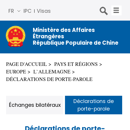
FR
IPC
Visas
简体
中文
Ministère des Affaires
Étrangères
Engli
République Populaire de Chine
sh
Русс
кий
PAGE D'ACCUEIL
PAYS ET RÉGIONS
Espa
EUROPE
L`ALLEMAGNE
ñol
DÉCLARATIONS DE PORTE-PAROLE
عربي
Déclarations de
Échanges bilatéraux
porte-parole
Déclarations de porte-