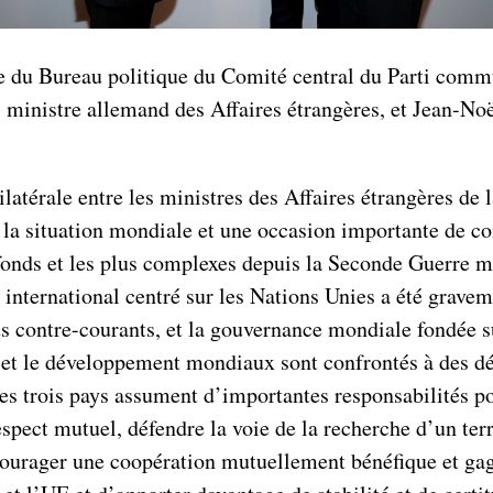
 du Bureau politique du Comité central du Parti commun
 ministre allemand des Affaires étrangères, et Jean-Noë
latérale entre les ministres des Affaires étrangères de 
de la situation mondiale et une occasion importante de 
fonds et les plus complexes depuis la Seconde Guerre mo
e international centré sur les Nations Unies a été grav
rts contre-courants, et la gouvernance mondiale fondée su
ix et le développement mondiaux sont confrontés à des dé
es trois pays assument d’importantes responsabilités p
spect mutuel, défendre la voie de la recherche d’un ter
ncourager une coopération mutuellement bénéfique et gagn