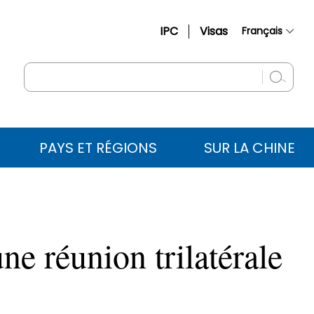
IPC
Visas
Français
简体中文
English
Русский
Español
PAYS ET RÉGIONS
SUR LA CHINE
عربي
ne réunion trilatérale