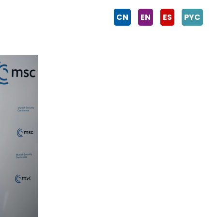
CN
EN
ES
PYC