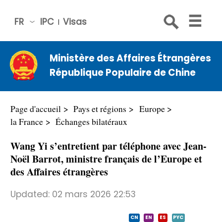
FR
IPC
Visas
简体
中文
Ministère des Affaires Étrangères
Engli
République Populaire de Chine
sh
Русс
кий
Page d'accueil
Pays et régions
Europe
Espa
la France
Échanges bilatéraux
ñol
Wang Yi s’entretient par téléphone avec Jean-
عربي
Noël Barrot, ministre français de l’Europe et
des Affaires étrangères
Updated:
02 mars 2026 22:53
CN
EN
ES
PYC