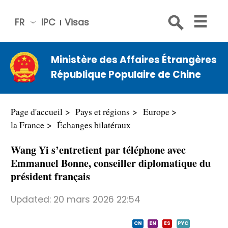
FR
IPC
Visas
简体
中文
Ministère des Affaires Étrangères
Engli
République Populaire de Chine
sh
Русс
кий
Page d'accueil
Pays et régions
Europe
Espa
la France
Échanges bilatéraux
ñol
Wang Yi s’entretient par téléphone avec
عربي
Emmanuel Bonne, conseiller diplomatique du
président français
Updated:
20 mars 2026 22:54
CN
EN
ES
PYC