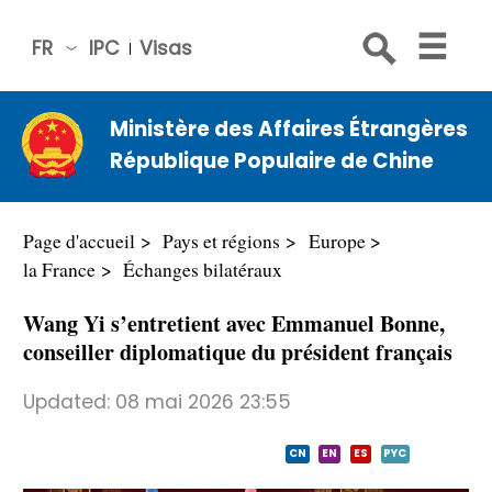
FR
IPC
Visas
简体
中文
Ministère des Affaires Étrangères
Engli
République Populaire de Chine
sh
Русс
кий
Page d'accueil
Pays et régions
Europe
Espa
la France
Échanges bilatéraux
ñol
Wang Yi s’entretient avec Emmanuel Bonne,
عربي
conseiller diplomatique du président français
Updated:
08 mai 2026 23:55
CN
EN
ES
PYC