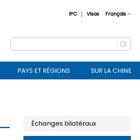
IPC
Visas
Français
简体中文
English
Русский
Español
PAYS ET RÉGIONS
SUR LA CHINE
عربي
Échanges bilatéraux