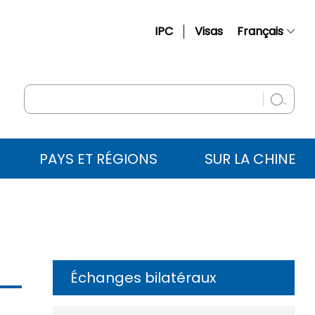
IPC
Visas
Français
简体中文
English
Русский
Español
PAYS ET RÉGIONS
SUR LA CHINE
عربي
Échanges bilatéraux