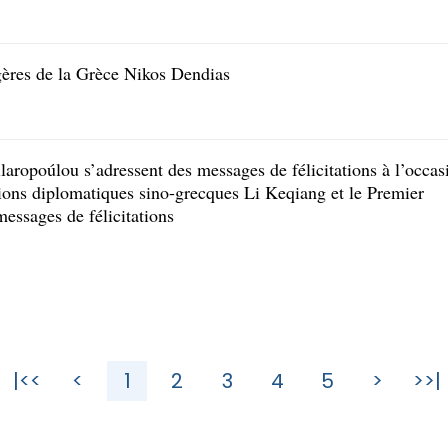
gères de la Grèce Nikos Dendias ​
laropoúlou s’adressent des messages de félicitations à l’occas
tions diplomatiques sino-grecques Li Keqiang et le Premier
messages de félicitations
|<<
<
1
2
3
4
5
>
>>|