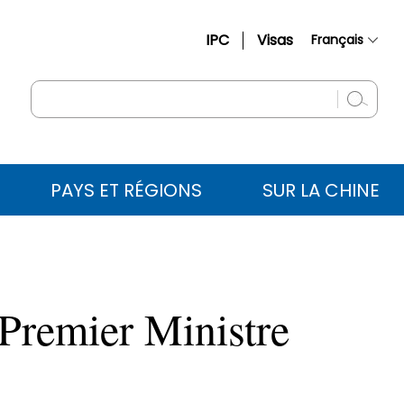
IPC
Visas
Français
简体中文
English
Русский
Español
PAYS ET RÉGIONS
SUR LA CHINE
عربي
 Premier Ministre