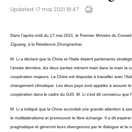
Updated:
17 mai 2021 18:47
Dans l'après-midi du 17 mai 2021, le Premier Ministre du Conseil 
Ziguang, à la Résidence Zhongnanhai.
M. Li a déclaré que la Chine et l'Italie étaient partenaires straté
l'année dernière, les deux parties mènent main dans la main la c
coopération majeurs. La Chine est disposée à travailler avec l'It
changement climatique. Les deux pays sont appelés à assurer le su
coopération dans le cadre du G20. M. Li s'est dit convaincu que l
M. Li a indiqué que la Chine accordait une grande attention à se
le multilatéralisme et promouvoir le libre-échange. Il a dit espér
pragmatique et géreront leurs divergences par le dialogue et la 