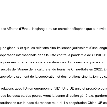
des Affaires d'État Li Keqiang a eu un entretien téléphonique sur invit
giques globaux et que les relations sino-italiennes jouissaient d'une long
oopération internationale dans la lutte contre la pandémie de COVID-19
alie pour encourager la coopération dans des domaines tels que le commer
ccès de l'Année de la culture et du tourisme Chine-Italie en 2022, à é
'approfondissement de la coopération et des relations sino-italiennes c
s relations avec l'Union européenne (UE). Une UE unie et prospère const
er que les deux parties poursuivront la bonne direction générale, garder
coordination sur la base du respect mutuel. La coopération Chine-UE co