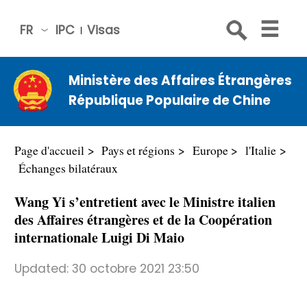
FR
IPC
Visas
简体
中文
Ministère des Affaires Étrangères
Engli
République Populaire de Chine
sh
Русс
кий
Page d'accueil
Pays et régions
Europe
l'Italie
Espa
Échanges bilatéraux
ñol
Wang Yi s’entretient avec le Ministre italien
عربي
des Affaires étrangères et de la Coopération
internationale Luigi Di Maio
Updated:
30 octobre 2021 23:50