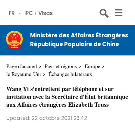
FR
IPC
Visas
简体
中文
Ministère des Affaires Étrangères
Engli
République Populaire de Chine
sh
Русс
кий
Page d'accueil
Pays et régions
Europe
Espa
le Royaume-Uni
Échanges bilatéraux
ñol
Wang Yi s'entretient par téléphone et sur
عربي
invitation avec la Secrétaire d'État britannique
aux Affaires étrangères Elizabeth Truss
Updated:
22 octobre 2021 23:42