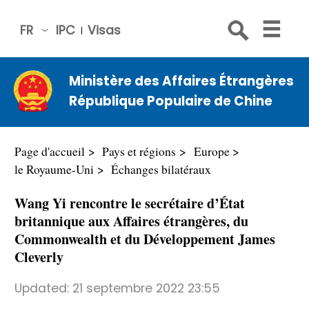
FR
IPC
Visas
简体
中文
Ministère des Affaires Étrangères
Engli
République Populaire de Chine
sh
Русс
кий
Page d'accueil
Pays et régions
Europe
Espa
le Royaume-Uni
Échanges bilatéraux
ñol
Wang Yi rencontre le secrétaire d’État
عربي
britannique aux Affaires étrangères, du
Commonwealth et du Développement James
Cleverly
Updated:
21 septembre 2022 23:55