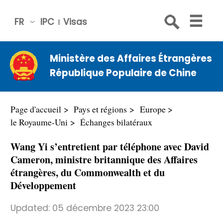
FR
IPC
Visas
简体
中文
Ministère des Affaires Étrangères
Engli
République Populaire de Chine
sh
Русс
кий
Page d'accueil
Pays et régions
Europe
Espa
le Royaume-Uni
Échanges bilatéraux
ñol
Wang Yi s’entretient par téléphone avec David
عربي
Cameron, ministre britannique des Affaires
étrangères, du Commonwealth et du
Développement
Updated:
05 décembre 2023 23:00