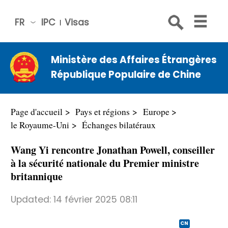
FR
IPC
Visas
简体
中文
Ministère des Affaires Étrangères
Engli
République Populaire de Chine
sh
Русс
кий
Page d'accueil
Pays et régions
Europe
Espa
le Royaume-Uni
Échanges bilatéraux
ñol
Wang Yi rencontre Jonathan Powell, conseiller
عربي
à la sécurité nationale du Premier ministre
britannique
Updated:
14 février 2025 08:11
CN