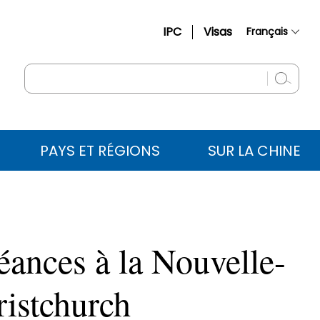
IPC
Visas
Français
简体中文
English
Русский
Español
PAYS ET RÉGIONS
SUR LA CHINE
عربي
éances à la Nouvelle-
ristchurch