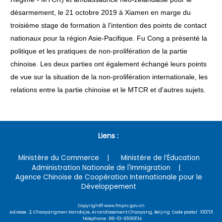
désarmement, le 21 octobre 2019 à Xiamen en marge du
troisième stage de formation à l'intention des points de contact
nationaux pour la région Asie-Pacifique. Fu Cong a présenté la
politique et les pratiques de non-prolifération de la partie
chinoise. Les deux parties ont également échangé leurs points
de vue sur la situation de la non-prolifération internationale, les
relations entre la partie chinoise et le MTCR et d'autres sujets.
Liens :
Ministère du Commerce
Ministère de l’Éducation
Administration Nationale de l'Immigration
Agence Chinoise de Coopération Internationale pour le
Développement
Copyright© www.fmprc.gov.cn
Adresse : 2, Chaoyangmen Nandajie, Arrondissement Chaoyang, Beijing Code postal : 100701
Téléphone : 86-10-65961114