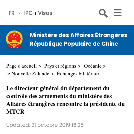
FR
IPC
Visas
简体
中文
Ministère des Affaires Étrangères
Engli
République Populaire de Chine
sh
Русс
кий
Page d'accueil
Pays et régions
Océanie
Espa
le Nouvelle Zelande
Échanges bilatéraux
ñol
Le directeur général du département du
عربي
contrôle des armements du ministère des
Affaires étrangères rencontre la présidente du
MTCR
Updated:
21 octobre 2019 16:28