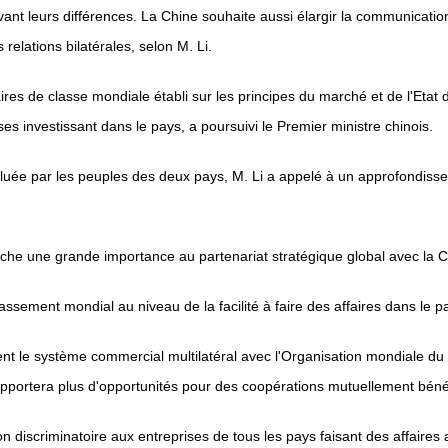
rvant leurs différences. La Chine souhaite aussi élargir la communicati
elations bilatérales, selon M. Li.
res de classe mondiale établi sur les principes du marché et de l'Etat 
s investissant dans le pays, a poursuivi le Premier ministre chinois.
luée par les peuples des deux pays, M. Li a appelé à un approfondiss
he une grande importance au partenariat stratégique global avec la Ch
lassement mondial au niveau de la facilité à faire des affaires dans le p
t le système commercial multilatéral avec l'Organisation mondiale du
 apportera plus d'opportunités pour des coopérations mutuellement béné
on discriminatoire aux entreprises de tous les pays faisant des affaires