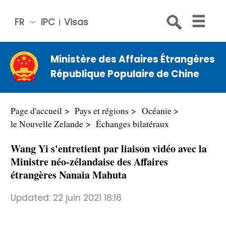
FR
IPC
Visas
简体
中文
Ministère des Affaires Étrangères
Engli
République Populaire de Chine
sh
Русс
кий
Page d'accueil
Pays et régions
Océanie
Espa
le Nouvelle Zelande
Échanges bilatéraux
ñol
Wang Yi s'entretient par liaison vidéo avec la
عربي
Ministre néo-zélandaise des Affaires
étrangères Nanaia Mahuta
Updated:
22 juin 2021 18:18