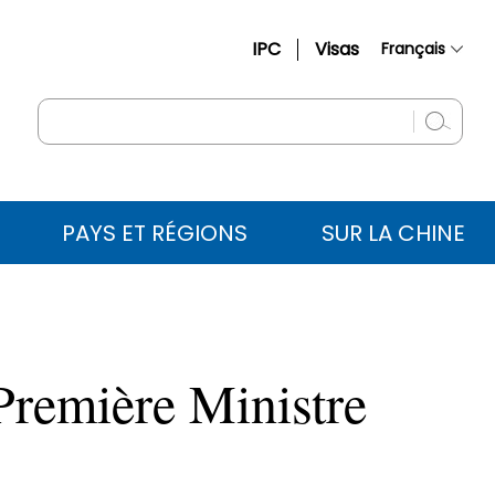
IPC
Visas
Français
简体中文
English
Русский
Español
PAYS ET RÉGIONS
SUR LA CHINE
عربي
 Première Ministre