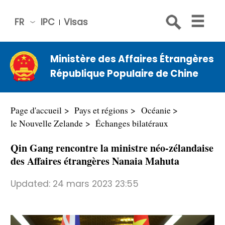
FR
IPC
Visas
简体
中文
Ministère des Affaires Étrangères
Engli
République Populaire de Chine
sh
Русс
кий
Page d'accueil
Pays et régions
Océanie
Espa
le Nouvelle Zelande
Échanges bilatéraux
ñol
Qin Gang rencontre la ministre néo-zélandaise
عربي
des Affaires étrangères Nanaia Mahuta
Updated:
24 mars 2023 23:55