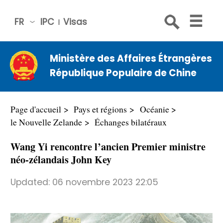
FR
IPC
Visas
简体
中文
Ministère des Affaires Étrangères
Engli
République Populaire de Chine
sh
Русс
кий
Page d'accueil
Pays et régions
Océanie
Espa
le Nouvelle Zelande
Échanges bilatéraux
ñol
Wang Yi rencontre l’ancien Premier ministre
عربي
néo-zélandais John Key
Updated:
06 novembre 2023 22:05