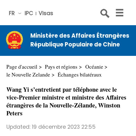
FR
IPC
Visas
简体
中文
Ministère des Affaires Étrangères
Engli
République Populaire de Chine
sh
Русс
кий
Page d'accueil
Pays et régions
Océanie
Espa
le Nouvelle Zelande
Échanges bilatéraux
ñol
Wang Yi s’entretient par téléphone avec le
عربي
vice-Premier ministre et ministre des Affaires
étrangères de la Nouvelle-Zélande, Winston
Peters
Updated:
19 décembre 2023 22:55