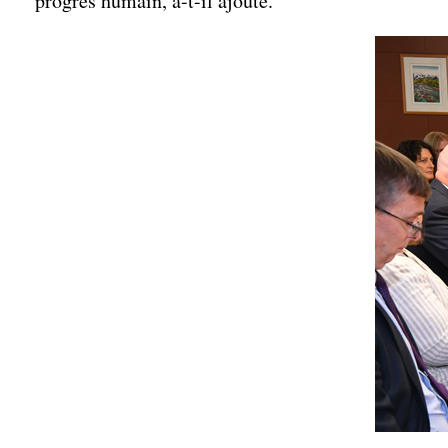
progrès humain, a-t-il ajouté.