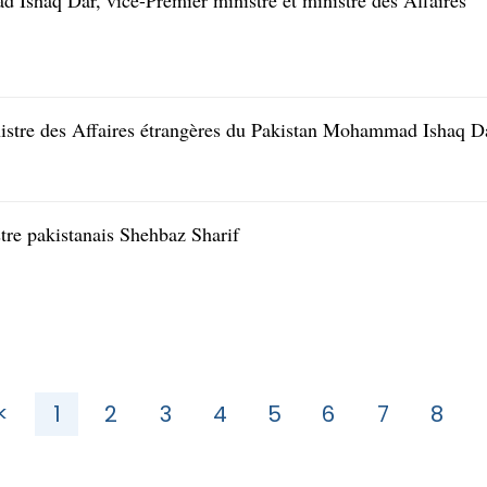
 Ishaq Dar, vice-Premier ministre et ministre des Affaires
nistre des Affaires étrangères du Pakistan Mohammad Ishaq D
tre pakistanais Shehbaz Sharif
<
1
2
3
4
5
6
7
8