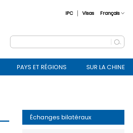
IPC
Visas
Français
简体中文
English
Русский
Español
PAYS ET RÉGIONS
SUR LA CHINE
عربي
Échanges bilatéraux