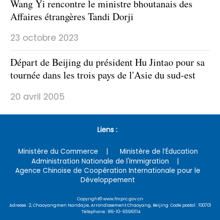
Wang Yi rencontre le ministre bhoutanais des
Affaires étrangères Tandi Dorji
23 octobre 2023
Départ de Beijing du président Hu Jintao pour sa
tournée dans les trois pays de l'Asie du sud-est
20 avril 2005
Liens :
Ministère du Commerce
Ministère de l’Éducation
Administration Nationale de l'Immigration
Agence Chinoise de Coopération Internationale pour le
Développement
Copyright© www.fmprc.gov.cn
Adresse : 2, Chaoyangmen Nandajie, Arrondissement Chaoyang, Beijing Code postal : 100701
Téléphone : 86-10-65961114