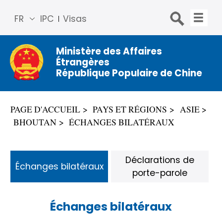
FR
IPC
Visas
简体
中文
Ministère des Affaires
Étrangères
Engli
République Populaire de Chine
sh
Русс
кий
PAGE D'ACCUEIL
PAYS ET RÉGIONS
ASIE
Espa
BHOUTAN
ÉCHANGES BILATÉRAUX
ñol
عربي
Déclarations de
Échanges bilatéraux
porte-parole
Échanges bilatéraux