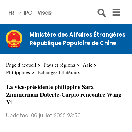
FR
IPC
Visas
简体
中文
Ministère des Affaires Étrangères
Engli
République Populaire de Chine
sh
Русс
кий
Page d'accueil
Pays et régions
Asie
Espa
Philippines
Échanges bilatéraux
ñol
La vice-présidente philippine Sara
عربي
Zimmerman Duterte-Carpio rencontre Wang
Yi
Updated:
06 juillet 2022 23:50