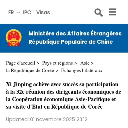
FR
IPC
Visas
简体
中文
Ministère des Affaires Étrangères
Engli
République Populaire de Chine
sh
Русс
кий
Page d'accueil
Pays et régions
Asie
Espa
la République de Corée
Échanges bilatéraux
ñol
Xi Jinping achève avec succès sa participation
عربي
à la 32e réunion des dirigeants économiques de
la Coopération économique Asie-Pacifique et
sa visite d'Etat en République de Corée
Updated:
01 novembre 2025 23:12