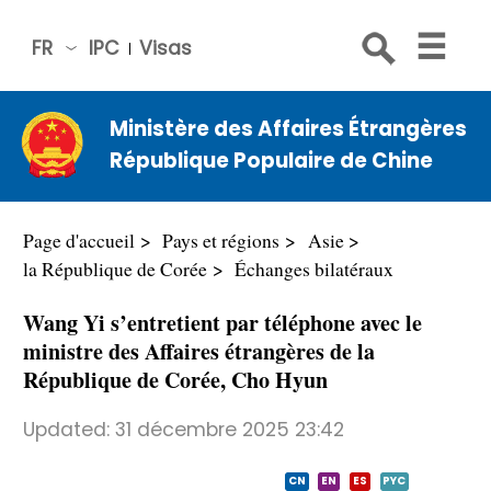
FR
IPC
Visas
简体
中文
Ministère des Affaires Étrangères
Engli
République Populaire de Chine
sh
Русс
кий
Page d'accueil
Pays et régions
Asie
Espa
la République de Corée
Échanges bilatéraux
ñol
Wang Yi s’entretient par téléphone avec le
عربي
ministre des Affaires étrangères de la
République de Corée, Cho Hyun
Updated:
31 décembre 2025 23:42
CN
EN
ES
PYC