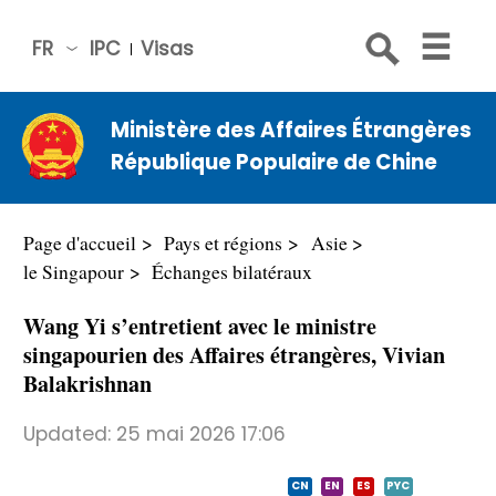
FR
IPC
Visas
简体
中文
Ministère des Affaires Étrangères
Engli
République Populaire de Chine
sh
Русс
кий
Page d'accueil
Pays et régions
Asie
Espa
le Singapour
Échanges bilatéraux
ñol
Wang Yi s’entretient avec le ministre
عربي
singapourien des Affaires étrangères, Vivian
Balakrishnan
Updated:
25 mai 2026 17:06
CN
EN
ES
PYC