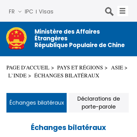
FR
IPC
Visas
简体
中文
Ministère des Affaires
Étrangères
Engli
République Populaire de Chine
sh
Русс
кий
PAGE D'ACCUEIL
PAYS ET RÉGIONS
ASIE
Espa
L`INDE
ÉCHANGES BILATÉRAUX
ñol
عربي
Déclarations de
Échanges bilatéraux
porte-parole
Échanges bilatéraux