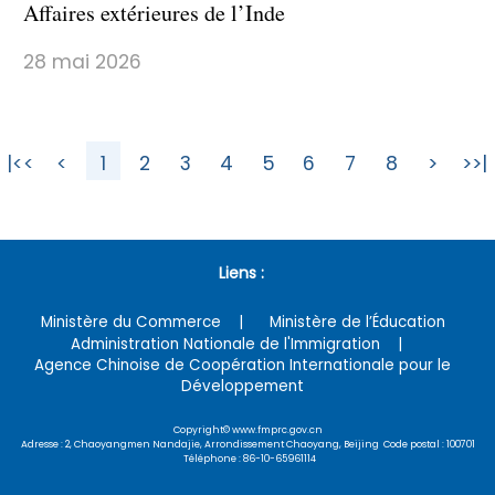
Affaires extérieures de l’Inde
28 mai 2026
|<<
<
1
2
3
4
5
6
7
8
>
>>|
Liens :
Ministère du Commerce
Ministère de l’Éducation
Administration Nationale de l'Immigration
Agence Chinoise de Coopération Internationale pour le
Développement
Copyright© www.fmprc.gov.cn
Adresse : 2, Chaoyangmen Nandajie, Arrondissement Chaoyang, Beijing Code postal : 100701
Téléphone : 86-10-65961114