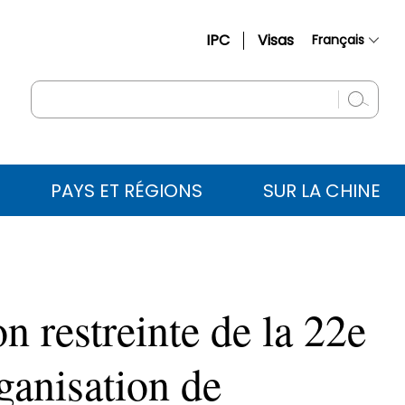
IPC
Visas
Français
简体中文
English
Русский
Español
PAYS ET RÉGIONS
SUR LA CHINE
عربي
on restreinte de la 22e
ganisation de