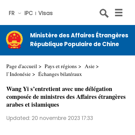
FR
IPC
Visas
简体
中文
Ministère des Affaires Étrangères
Engli
République Populaire de Chine
sh
Русс
кий
Page d'accueil
Pays et régions
Asie
Espa
l`Indonésie
Échanges bilatéraux
ñol
Wang Yi s’entretient avec une délégation
عربي
composée de ministres des Affaires étrangères
arabes et islamiques
Updated:
20 novembre 2023 17:33