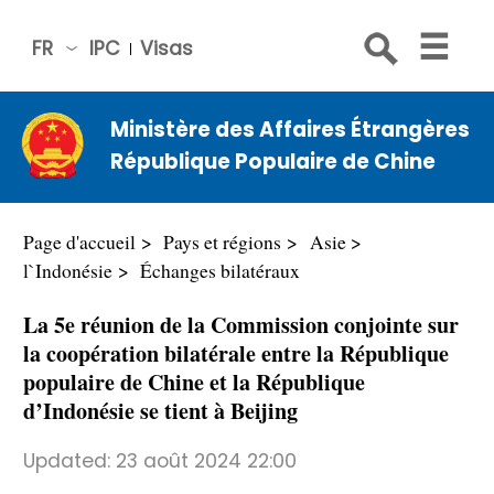
FR
IPC
Visas
简体
中文
Ministère des Affaires Étrangères
Engli
République Populaire de Chine
sh
Русс
кий
Page d'accueil
Pays et régions
Asie
Espa
l`Indonésie
Échanges bilatéraux
ñol
La 5e réunion de la Commission conjointe sur
عربي
la coopération bilatérale entre la République
populaire de Chine et la République
d’Indonésie se tient à Beijing
Updated:
23 août 2024 22:00