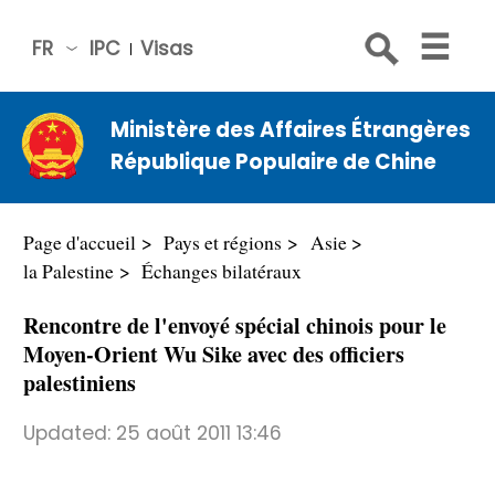
FR
IPC
Visas
简体
中文
Ministère des Affaires Étrangères
Engli
République Populaire de Chine
sh
Русс
кий
Page d'accueil
Pays et régions
Asie
Espa
la Palestine
Échanges bilatéraux
ñol
Rencontre de l'envoyé spécial chinois pour le
عربي
Moyen-Orient Wu Sike avec des officiers
palestiniens
Updated:
25 août 2011 13:46