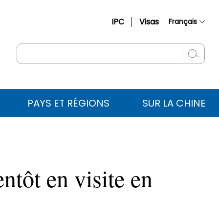
IPC
Visas
Français
简体中文
English
Русский
Español
PAYS ET RÉGIONS
SUR LA CHINE
عربي
tôt en visite en