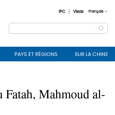
IPC
Visas
Français
简体中文
English
Русский
Español
PAYS ET RÉGIONS
SUR LA CHINE
عربي
du Fatah, Mahmoud al-