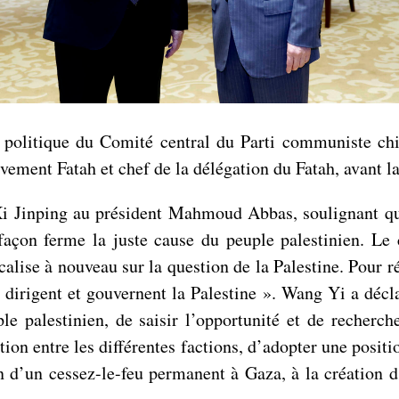
olitique du Comité central du Parti communiste chino
ment Fatah et chef de la délégation du Fatah, avant la
Xi Jinping au président Mahmoud Abbas, soulignant qu
e façon ferme la juste cause du peuple palestinien. L
lise à nouveau sur la question de la Palestine. Pour rés
, dirigent et gouvernent la Palestine ». Wang Yi a décla
 palestinien, de saisir l’opportunité et de recherche
iation entre les différentes factions, d’adopter une posi
n d’un cessez-le-feu permanent à Gaza, à la création 