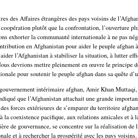
es des Affaires étrangères des pays voisins de l’Afghani
coopération plutôt que la confrontation, l’ouverture plut
ions exhorter la communauté internationale à ne pas nég
ontribution en Afghanistan pour aider le peuple afghan à
ider l’Afghanistan à stabiliser la situation, à lutter ef
Nous devrions mettre pleinement en œuvre le principe de
onale pour soutenir le peuple afghan dans sa quête d’un
 gouvernement intérimaire afghan, Amir Khan Muttaqi, a
a indiqué que l’Afghanistan attachait une grande importan
es forces extérieures de s’emparer du territoire afghan,
 à la coexistence pacifique, aux relations amicales et à
ière de gouvernance, se concentre sur la réalisation de 
nale et à rechercher la prospérité avec les pays voisins.