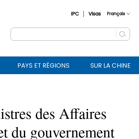
IPC
Visas
Français
简体中文
English
Русский
Español
PAYS ET RÉGIONS
SUR LA CHINE
عربي
stres des Affaires
 et du gouvernement