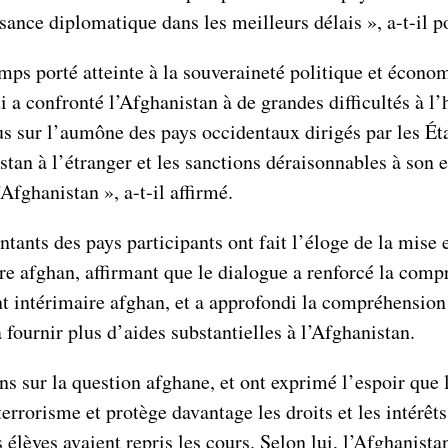
nce diplomatique dans les meilleurs délais », a-t-il p
mps porté atteinte à la souveraineté politique et écon
qui a confronté l’Afghanistan à de grandes difficultés à l
us sur l’aumône des pays occidentaux dirigés par les É
stan à l’étranger et les sanctions déraisonnables à son
Afghanistan », a-t-il affirmé.
entants des pays participants ont fait l’éloge de la mis
re afghan, affirmant que le dialogue a renforcé la comp
t intérimaire afghan, et a approfondi la compréhension d
 fournir plus d’aides substantielles à l’Afghanistan.
ons sur la question afghane, et ont exprimé l’espoir que
errorisme et protège davantage les droits et les intérêt
 élèves avaient repris les cours. Selon lui, l’Afghanista