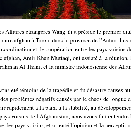
des Affaires étrangères Wang Yi a présidé le premier dia
aire afghan à Tunxi, dans la province de l’Anhui. Les m
ordination et de coopération entre les pays voisins de 
 afghan, Amir Khan Muttaqi, ont assisté à la réunion. 
man Al Thani, et la ministre indonésienne des Affaire
vons été témoins de la tragédie et du désastre causés a
e des problèmes négatifs causés par le chaos de longue 
ir rapidement à la paix, à la stabilité, au développemen
pays voisins de l’Afghanistan, nous avons fait entendre
 des pays voisins, et orienté l’opinion et la perceptio