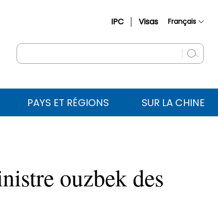
IPC
Visas
Français
简体中文
English
Русский
Español
PAYS ET RÉGIONS
SUR LA CHINE
عربي
inistre ouzbek des