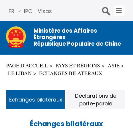
FR
IPC
Visas
简体
中文
Ministère des Affaires
Étrangères
Engli
République Populaire de Chine
sh
Русс
кий
PAGE D'ACCUEIL
PAYS ET RÉGIONS
ASIE
Espa
LE LIBAN
ÉCHANGES BILATÉRAUX
ñol
عربي
Déclarations de
Échanges bilatéraux
porte-parole
Échanges bilatéraux