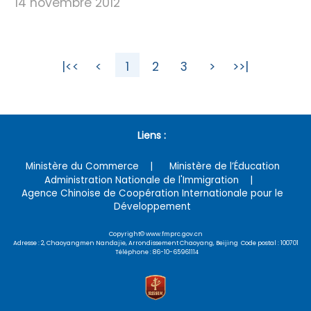
14 novembre 2012
|<<
<
1
2
3
>
>>|
Liens :
Ministère du Commerce
Ministère de l’Éducation
Administration Nationale de l'Immigration
Agence Chinoise de Coopération Internationale pour le
Développement
Copyright© www.fmprc.gov.cn
Adresse : 2, Chaoyangmen Nandajie, Arrondissement Chaoyang, Beijing Code postal : 100701
Téléphone : 86-10-65961114